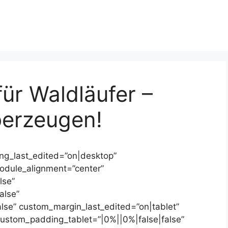
ür Waldläufer –
berzeugen!
ing_last_edited=”on|desktop”
module_alignment=”center”
lse”
alse”
lse” custom_margin_last_edited=”on|tablet”
custom_padding_tablet=”|0%||0%|false|false”