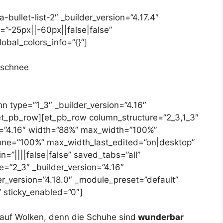
bullet-list-2″ _builder_version=”4.17.4″
”-25px||-60px||false|false”
obal_colors_info=”{}”]
tschnee
n type=”1_3″ _builder_version=”4.16″
/et_pb_row][et_pb_row column_structure=”2_3,1_3″
on=”4.16″ width=”88%” max_width=”100%”
ne=”100%” max_width_last_edited=”on|desktop”
”||||false|false” saved_tabs=”all”
e=”2_3″ _builder_version=”4.16″
der_version=”4.18.0″ _module_preset=”default”
” sticky_enabled=”0″]
 auf Wolken, denn die Schuhe sind
wunderbar