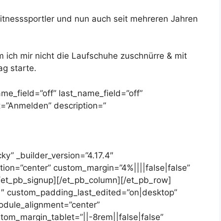
Fitnesssportler und nun auch seit mehreren Jahren
 ich mir nicht die Laufschuhe zuschnürre & mit
g starte.
ame_field=”off” last_name_field=”off”
xt=”Anmelden” description=”
ky” _builder_version=”4.17.4″
ion=”center” custom_margin=”4%||||false|false”
][/et_pb_signup][/et_pb_column][/et_pb_row]
”1″ custom_padding_last_edited=”on|desktop”
module_alignment=”center”
tom_margin_tablet=”||-8rem||false|false”