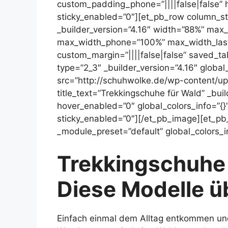
custom_padding_phone=”||||false|false” h
sticky_enabled=”0″][et_pb_row column_str
_builder_version=”4.16″ width=”88%” ma
max_width_phone=”100%” max_width_last
custom_margin=”||||false|false” saved_tab
type=”2_3″ _builder_version=”4.16″ global
src=”http://schuhwolke.de/wp-content/up
title_text=”Trekkingschuhe für Wald” _bui
hover_enabled=”0″ global_colors_info=”{}
sticky_enabled=”0″][/et_pb_image][et_pb_
_module_preset=”default” global_colors_in
Trekkingschuhe 
Diese Modelle ü
Einfach einmal dem Alltag entkommen und