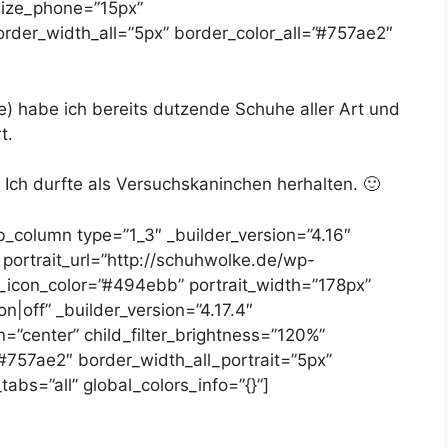
size_phone=”15px”
rder_width_all=”5px” border_color_all=”#757ae2″
e) habe ich bereits dutzende Schuhe aller Art und
t.
 Ich durfte als Versuchskaninchen herhalten. 🙂
b_column type=”1_3″ _builder_version=”4.16″
l portrait_url=”http://schuhwolke.de/wp-
_icon_color=”#494ebb” portrait_width=”178px”
n|off” _builder_version=”4.17.4″
n=”center” child_filter_brightness=”120%”
”#757ae2″ border_width_all_portrait=”5px”
tabs=”all” global_colors_info=”{}”]