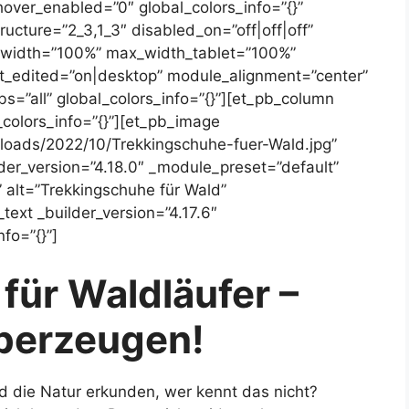
over_enabled=”0″ global_colors_info=”{}”
ucture=”2_3,1_3″ disabled_on=”off|off|off”
x_width=”100%” max_width_tablet=”100%”
_edited=”on|desktop” module_alignment=”center”
s=”all” global_colors_info=”{}”][et_pb_column
_colors_info=”{}”][et_pb_image
loads/2022/10/Trekkingschuhe-fuer-Wald.jpg”
lder_version=”4.18.0″ _module_preset=”default”
” alt=”Trekkingschuhe für Wald”
text _builder_version=”4.17.6″
fo=”{}”]
für Waldläufer –
berzeugen!
 die Natur erkunden, wer kennt das nicht?