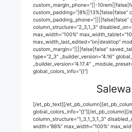
custom_margin_phone=”||-10rem||false|f
custom_padding=”|8%||13%|false|false” 
custom_padding_phone=”||||false|false” g
column_structure=”2_3,1_3″ disabled_on=”o
max_width=”100%” max_width_tablet=”1
max_width_last_edited=”on|desktop” mod
custom_margin=”||||false|false” saved_tab
type=”2_3″ _builder_version=”4.16″ global_
_builder_version=”4.17.4″ _module_preset=”
global_colors_info=”{}”]
Salewa 
[/et_pb_text][/et_pb_column][et_pb_colum
global_colors_info=”{}”][/et_pb_column][
column_structure=”1_3,1_3,1_3″ disabled_on
width=”88%” max_width=”100%” max_wid