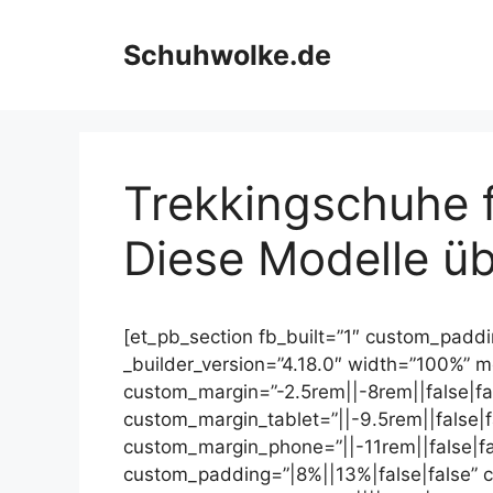
Skip
to
Schuhwolke.de
content
Trekkingschuhe f
Diese Modelle ü
[et_pb_section fb_built=”1″ custom_padd
_builder_version=”4.18.0″ width=”100%” 
custom_margin=”-2.5rem||-8rem||false|fa
custom_margin_tablet=”||-9.5rem||false|f
custom_margin_phone=”||-11rem||false|fa
custom_padding=”|8%||13%|false|false” 