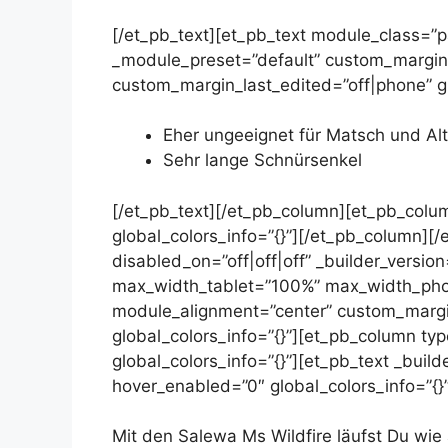
[/et_pb_text][et_pb_text module_class=”pa-
_module_preset=”default” custom_margin=
custom_margin_last_edited=”off|phone” gl
Eher ungeeignet für Matsch und Al
Sehr lange Schnürsenkel
[/et_pb_text][/et_pb_column][et_pb_colum
global_colors_info=”{}”][/et_pb_column][
disabled_on=”off|off|off” _builder_versi
max_width_tablet=”100%” max_width_pho
module_alignment=”center” custom_margin=
global_colors_info=”{}”][et_pb_column typ
global_colors_info=”{}”][et_pb_text _buil
hover_enabled=”0″ global_colors_info=”{}
Mit den Salewa Ms Wildfire läufst Du wie