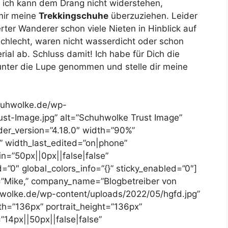
 ich kann dem Drang nicht widerstehen,
 mir meine
Trekkingschuhe
überzuziehen. Leider
erter Wanderer schon viele Nieten in Hinblick auf
chlecht, waren nicht wasserdicht oder schon
ial ab. Schluss damit! Ich habe für Dich die
nter die Lupe genommen und stelle dir meine
chuhwolke.de/wp-
st-Image.jpg” alt=”Schuhwolke Trust Image”
lder_version=”4.18.0″ width=”90%”
 width_last_edited=”on|phone”
=”50px||0px||false|false”
”0″ global_colors_info=”{}” sticky_enabled=”0″]
r=”Mike,” company_name=”Blogbetreiber von
uhwolke.de/wp-content/uploads/2022/05/hgfd.jpg”
th=”136px” portrait_height=”136px”
”14px||50px||false|false”