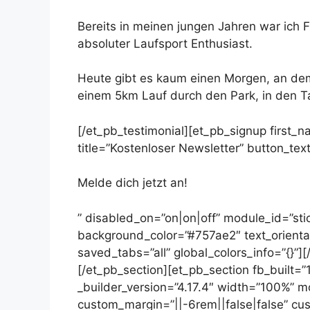
Bereits in meinen jungen Jahren war ich 
absoluter Laufsport Enthusiast.
Heute gibt es kaum einen Morgen, an dem
einem 5km Lauf durch den Park, in den Ta
[/et_pb_testimonial][et_pb_signup first_n
title=”Kostenloser Newsletter” button_te
Melde dich jetzt an!
” disabled_on=”on|on|off” module_id=”stic
background_color=”#757ae2″ text_orientat
saved_tabs=”all” global_colors_info=”{}”
[/et_pb_section][et_pb_section fb_built=
_builder_version=”4.17.4″ width=”100%” 
custom_margin=”||-6rem||false|false” cus