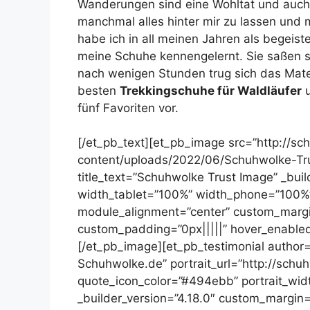
Wanderungen sind eine Wohltat und auch
manchmal alles hinter mir zu lassen und
habe ich in all meinen Jahren als begeist
meine Schuhe kennengelernt. Sie saßen s
nach wenigen Stunden trug sich das Mater
besten
Trekkingschuhe für Waldläufer
u
fünf Favoriten vor.
[/et_pb_text][et_pb_image src=”http://s
content/uploads/2022/06/Schuhwolke-Tru
title_text=”Schuhwolke Trust Image” _bui
width_tablet=”100%” width_phone=”100%”
module_alignment=”center” custom_margin
custom_padding=”0px|||||” hover_enabled=
[/et_pb_image][et_pb_testimonial autho
Schuhwolke.de” portrait_url=”http://sch
quote_icon_color=”#494ebb” portrait_wid
_builder_version=”4.18.0″ custom_margin=