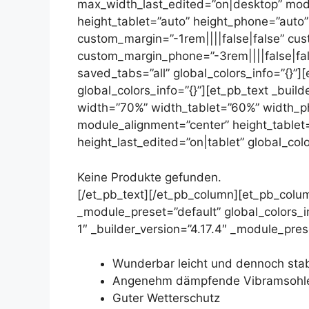
max_width_last_edited=”on|desktop” mod
height_tablet=”auto” height_phone=”auto”
custom_margin=”-1rem||||false|false” cu
custom_margin_phone=”-3rem||||false|fa
saved_tabs=”all” global_colors_info=”{}”]
global_colors_info=”{}”][et_pb_text _buil
width=”70%” width_tablet=”60%” width_p
module_alignment=”center” height_table
height_last_edited=”on|tablet” global_colo
Keine Produkte gefunden.
[/et_pb_text][/et_pb_column][et_pb_colum
_module_preset=”default” global_colors_in
1″ _builder_version=”4.17.4″ _module_prese
Wunderbar leicht und dennoch stab
Angenehm dämpfende Vibramsohl
Guter Wetterschutz