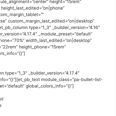
ule_alignment=”center” height=”15rem”
 height_last_edited=”on|phone”
stom_margin_tablet=””
lse” custom_margin_last_edited=”on|desktop”
[et_pb_column type=”1_3″ _builder_version=”4.16″
der_version=”4.17.4″ _module_preset=”default”
hone=”70%” width_last_edited=”on|desktop”
t=”22rem” height_phone=”15rem”
rs_info=”{}”]
n type=”1_3″ _builder_version=”4.17.4″
fo=”{}”][et_pb_text module_class=”pa-bullet-list-
t=”default” global_colors_info=”{}”]
il
e