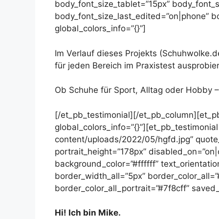
body_font_size_tablet=”15px” body_font_
body_font_size_last_edited=”on|phone” bo
global_colors_info=”{}”]
Im Verlauf dieses Projekts (Schuhwolke.d
für jeden Bereich im Praxistest ausprobier
Ob Schuhe für Sport, Alltag oder Hobby –
[/et_pb_testimonial][/et_pb_column][et_p
global_colors_info=”{}”][et_pb_testimonia
content/uploads/2022/05/hgfd.jpg” quote
portrait_height=”178px” disabled_on=”on|o
background_color=”#ffffff” text_orientatio
border_width_all=”5px” border_color_all=
border_color_all_portrait=”#7f8cff” saved_
Hi! Ich bin Mike.