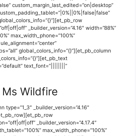
alse” custom_margin_last_edited=”on|desktop”
custom_padding_tablet=”|0%||0%|false|false”
lobal_colors_info=”{}”][et_pb_row
ff|off|off” _builder_version=”4.16″ width=”88%”
00%” max_width_phone=”100%”
ule_alignment=”center”
s=”all” global_colors_info=”{}”][et_pb_column
colors_info=”{}”][et_pb_text
default” text_font=”||||||||”
Ms Wildfire
n type=”1_3″ _builder_version=”4.16″
/et_pb_row][et_pb_row
=”off|off|off” _builder_version=”4.17.4″
th_tablet=”100%” max_width_phone=”100%”