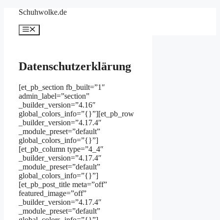
Skip
Schuhwolke.de
to
content
Menu
Datenschutzerklärung
[et_pb_section fb_built=”1″
admin_label=”section”
_builder_version=”4.16″
global_colors_info=”{}”][et_pb_row
_builder_version=”4.17.4″
_module_preset=”default”
global_colors_info=”{}”]
[et_pb_column type=”4_4″
_builder_version=”4.17.4″
_module_preset=”default”
global_colors_info=”{}”]
[et_pb_post_title meta=”off”
featured_image=”off”
_builder_version=”4.17.4″
_module_preset=”default”
global_colors_info=”{}”]