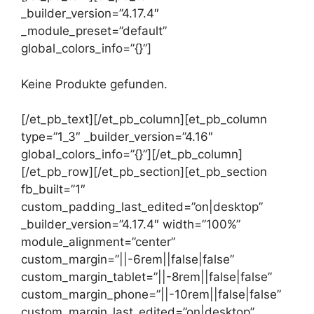
_builder_version=”4.17.4″
_module_preset=”default”
global_colors_info=”{}”]
Keine Produkte gefunden.
[/et_pb_text][/et_pb_column][et_pb_column
type=”1_3″ _builder_version=”4.16″
global_colors_info=”{}”][/et_pb_column]
[/et_pb_row][/et_pb_section][et_pb_section
fb_built=”1″
custom_padding_last_edited=”on|desktop”
_builder_version=”4.17.4″ width=”100%”
module_alignment=”center”
custom_margin=”||-6rem||false|false”
custom_margin_tablet=”||-8rem||false|false”
custom_margin_phone=”||-10rem||false|false”
custom_margin_last_edited=”on|desktop”