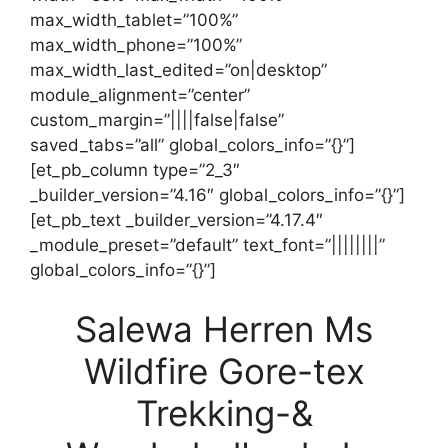
max_width_tablet=”100%”
max_width_phone=”100%”
max_width_last_edited=”on|desktop”
module_alignment=”center”
custom_margin=”||||false|false”
saved_tabs=”all” global_colors_info=”{}”]
[et_pb_column type=”2_3″
_builder_version=”4.16″ global_colors_info=”{}”]
[et_pb_text _builder_version=”4.17.4″
_module_preset=”default” text_font=”||||||||”
global_colors_info=”{}”]
Salewa Herren Ms
Wildfire Gore-tex
Trekking-&