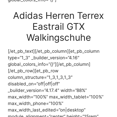
Adidas Herren Terrex
Eastrail GTX
Walkingschuhe
[/et_pb_text][/et_pb_column][et_pb_column
type=”1_3″ _builder_version=”4.16″
global_colors_info=”{}”][/et_pb_column]
[/et_pb_row][et_pb_row
column_structure=”1_3,1_3,1_3″
disabled_on=”off|off|off”
_builder_version=”4.17.4″ width=”88%”
max_width=”100%” max_width_tablet=”100%”
max_width_phone=”100%”
max_width_last_edited=”on|desktop”
module_alignment=”center” height=”15rem”