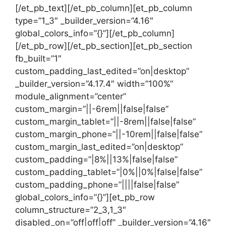
[/et_pb_text][/et_pb_column][et_pb_column
type=”1_3″ _builder_version=”4.16″
global_colors_info=”{}”][/et_pb_column]
[/et_pb_row][/et_pb_section][et_pb_section
fb_built=”1″
custom_padding_last_edited=”on|desktop”
_builder_version=”4.17.4″ width=”100%”
module_alignment=”center”
custom_margin=”||-6rem||false|false”
custom_margin_tablet=”||-8rem||false|false”
custom_margin_phone=”||-10rem||false|false”
custom_margin_last_edited=”on|desktop”
custom_padding=”|8%||13%|false|false”
custom_padding_tablet=”|0%||0%|false|false”
custom_padding_phone=”||||false|false”
global_colors_info=”{}”][et_pb_row
column_structure=”2_3,1_3″
disabled_on=”off|off|off” _builder_version=”4.16″