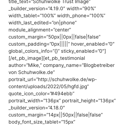
title_text=”Schuhwolke Trust Image”
_builder_version=”4.19.0″ width=”90%”
width_tablet=”100%” width_phone=”100%”
width_last_edited=”on|phone”
module_alignment=”center”
custom_margin=”50px||0px||false|false”
custom_padding=”0px|||||” hover_enabled=”0″
global_colors_info=”{}” sticky_enabled=”0″]
[/et_pb_image][et_pb_testimonial
author=”Mike,” company_name=”Blogbetreiber
von Schuhwolke.de”
portrait_url=”http://schuhwolke.de/wp-
content/uploads/2022/05/hgfd.jpg”
quote_icon_color=”#494ebb”
portrait_width=”136px” portrait_height=”136px”
_builder_version=”4.18.0″
custom_margin=”14px||50px||false|false”
body_font_size_tablet=”15px”