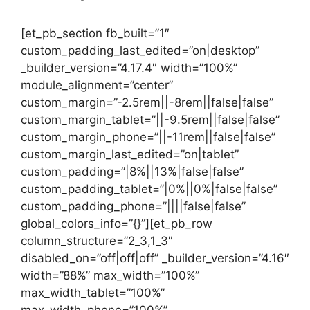
[et_pb_section fb_built=”1″
custom_padding_last_edited=”on|desktop”
_builder_version=”4.17.4″ width=”100%”
module_alignment=”center”
custom_margin=”-2.5rem||-8rem||false|false”
custom_margin_tablet=”||-9.5rem||false|false”
custom_margin_phone=”||-11rem||false|false”
custom_margin_last_edited=”on|tablet”
custom_padding=”|8%||13%|false|false”
custom_padding_tablet=”|0%||0%|false|false”
custom_padding_phone=”||||false|false”
global_colors_info=”{}”][et_pb_row
column_structure=”2_3,1_3″
disabled_on=”off|off|off” _builder_version=”4.16″
width=”88%” max_width=”100%”
max_width_tablet=”100%”