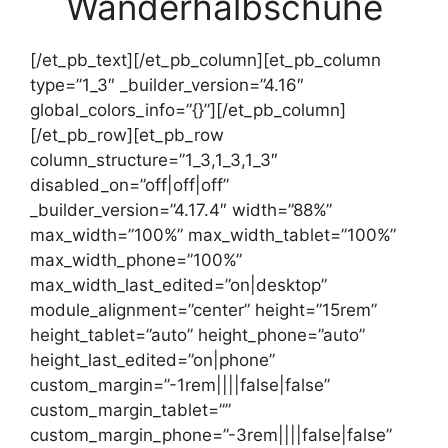
Wanderhalbschuhe
[/et_pb_text][/et_pb_column][et_pb_column
type=”1_3″ _builder_version=”4.16″
global_colors_info=”{}”][/et_pb_column]
[/et_pb_row][et_pb_row
column_structure=”1_3,1_3,1_3″
disabled_on=”off|off|off”
_builder_version=”4.17.4″ width=”88%”
max_width=”100%” max_width_tablet=”100%”
max_width_phone=”100%”
max_width_last_edited=”on|desktop”
module_alignment=”center” height=”15rem”
height_tablet=”auto” height_phone=”auto”
height_last_edited=”on|phone”
custom_margin=”-1rem||||false|false”
custom_margin_tablet=””
custom_margin_phone=”-3rem||||false|false”