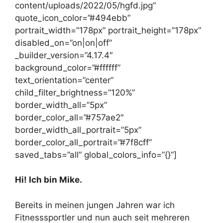
content/uploads/2022/05/hgfd.jpg”
quote_icon_color=”#494ebb”
portrait_width=”178px” portrait_height=”178px”
disabled_on=”on|on|off”
_builder_version=”4.17.4″
background_color=”#ffffff”
text_orientation=”center”
child_filter_brightness=”120%”
border_width_all=”5px”
border_color_all=”#757ae2″
border_width_all_portrait=”5px”
border_color_all_portrait=”#7f8cff”
saved_tabs=”all” global_colors_info=”{}”]
Hi! Ich bin Mike.
Bereits in meinen jungen Jahren war ich
Fitnesssportler und nun auch seit mehreren