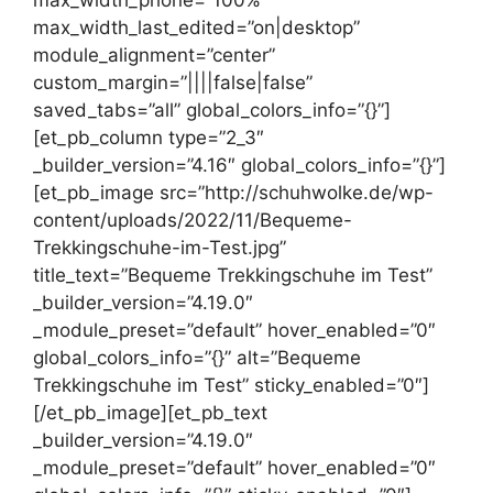
max_width_phone=”100%”
max_width_last_edited=”on|desktop”
module_alignment=”center”
custom_margin=”||||false|false”
saved_tabs=”all” global_colors_info=”{}”]
[et_pb_column type=”2_3″
_builder_version=”4.16″ global_colors_info=”{}”]
[et_pb_image src=”http://schuhwolke.de/wp-
content/uploads/2022/11/Bequeme-
Trekkingschuhe-im-Test.jpg”
title_text=”Bequeme Trekkingschuhe im Test”
_builder_version=”4.19.0″
_module_preset=”default” hover_enabled=”0″
global_colors_info=”{}” alt=”Bequeme
Trekkingschuhe im Test” sticky_enabled=”0″]
[/et_pb_image][et_pb_text
_builder_version=”4.19.0″
_module_preset=”default” hover_enabled=”0″