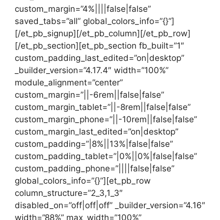
custom_margin=”4%||||false|false”
saved_tabs=”all” global_colors_info=”{}”]
[/et_pb_signup][/et_pb_column][/et_pb_row]
[/et_pb_section][et_pb_section fb_built=”1″
custom_padding_last_edited=”on|desktop”
_builder_version=”4.17.4″ width=”100%”
module_alignment=”center”
custom_margin=”||-6rem||false|false”
custom_margin_tablet=”||-8rem||false|false”
custom_margin_phone=”||-10rem||false|false”
custom_margin_last_edited=”on|desktop”
custom_padding=”|8%||13%|false|false”
custom_padding_tablet=”|0%||0%|false|false”
custom_padding_phone=”||||false|false”
global_colors_info=”{}”][et_pb_row
column_structure=”2_3,1_3″
disabled_on=”off|off|off” _builder_version=”4.16″
width=”88%” max_width=”100%”