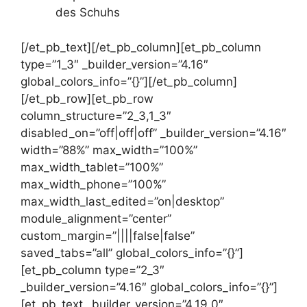
des Schuhs
[/et_pb_text][/et_pb_column][et_pb_column
type=”1_3″ _builder_version=”4.16″
global_colors_info=”{}”][/et_pb_column]
[/et_pb_row][et_pb_row
column_structure=”2_3,1_3″
disabled_on=”off|off|off” _builder_version=”4.16″
width=”88%” max_width=”100%”
max_width_tablet=”100%”
max_width_phone=”100%”
max_width_last_edited=”on|desktop”
module_alignment=”center”
custom_margin=”||||false|false”
saved_tabs=”all” global_colors_info=”{}”]
[et_pb_column type=”2_3″
_builder_version=”4.16″ global_colors_info=”{}”]
[et_pb_text _builder_version=”4.19.0″