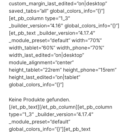
custom_margin_last_edited=”on|desktop”
saved_tabs=”all” global_colors_info=”{}”]
[et_pb_column type=”1_3″
_builder_version=”4.16″ global_colors_info=”{}”]
[et_pb_text _builder_version=”4.17.4″
_module_preset=”default” width=”70%”
width_tablet=”60%” width_phone=”70%”
width_last_edited=”on|desktop”
module_alignment=”center”
height_tablet=”22rem” height_phone=”15rem”
height_last_edited=”on|tablet”
global_colors_info=”{}”]
Keine Produkte gefunden.
[/et_pb_text][/et_pb_column][et_pb_column
type=”1_3″ _builder_version=”4.17.4″
_module_preset=”default”
global_colors_info=”{}”][et_pb_text