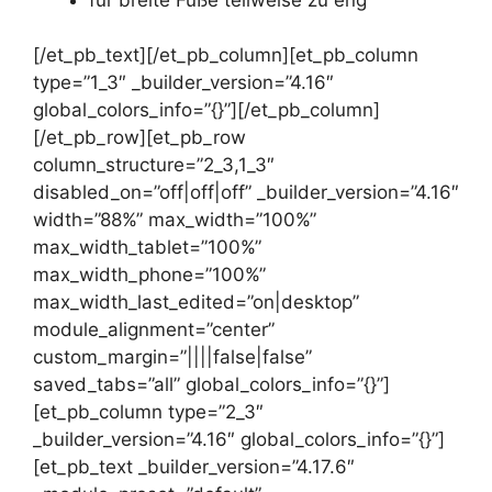
[/et_pb_text][/et_pb_column][et_pb_column
type=”1_3″ _builder_version=”4.16″
global_colors_info=”{}”][/et_pb_column]
[/et_pb_row][et_pb_row
column_structure=”2_3,1_3″
disabled_on=”off|off|off” _builder_version=”4.16″
width=”88%” max_width=”100%”
max_width_tablet=”100%”
max_width_phone=”100%”
max_width_last_edited=”on|desktop”
module_alignment=”center”
custom_margin=”||||false|false”
saved_tabs=”all” global_colors_info=”{}”]
[et_pb_column type=”2_3″
_builder_version=”4.16″ global_colors_info=”{}”]
[et_pb_text _builder_version=”4.17.6″