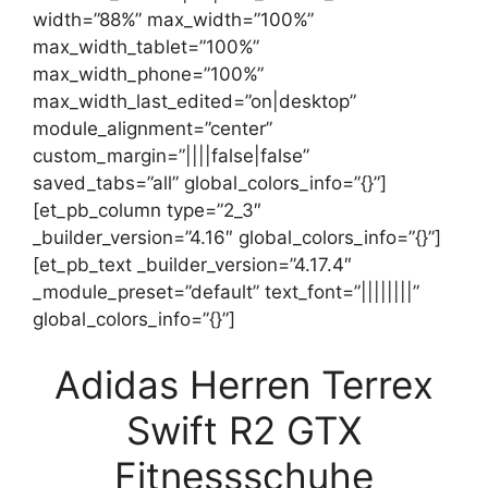
width=”88%” max_width=”100%”
max_width_tablet=”100%”
max_width_phone=”100%”
max_width_last_edited=”on|desktop”
module_alignment=”center”
custom_margin=”||||false|false”
saved_tabs=”all” global_colors_info=”{}”]
[et_pb_column type=”2_3″
_builder_version=”4.16″ global_colors_info=”{}”]
[et_pb_text _builder_version=”4.17.4″
_module_preset=”default” text_font=”||||||||”
global_colors_info=”{}”]
Adidas Herren Terrex
Swift R2 GTX
Fitnessschuhe