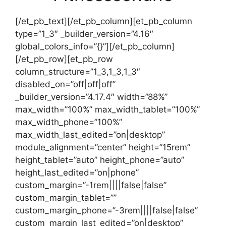
[/et_pb_text][/et_pb_column][et_pb_column
type=”1_3″ _builder_version=”4.16″
global_colors_info=”{}”][/et_pb_column]
[/et_pb_row][et_pb_row
column_structure=”1_3,1_3,1_3″
disabled_on=”off|off|off”
_builder_version=”4.17.4″ width=”88%”
max_width=”100%” max_width_tablet=”100%”
max_width_phone=”100%”
max_width_last_edited=”on|desktop”
module_alignment=”center” height=”15rem”
height_tablet=”auto” height_phone=”auto”
height_last_edited=”on|phone”
custom_margin=”-1rem||||false|false”
custom_margin_tablet=””
custom_margin_phone=”-3rem||||false|false”
custom_margin_last_edited=”on|desktop”