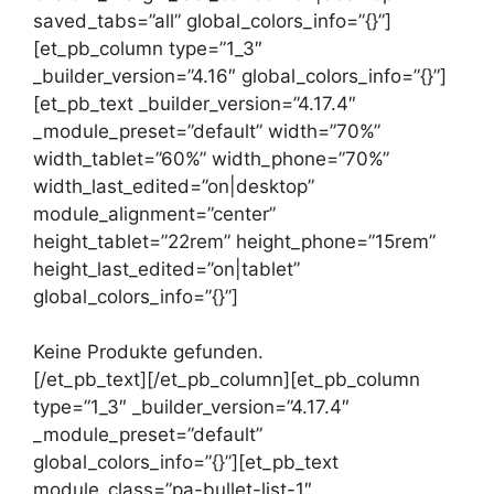
saved_tabs=”all” global_colors_info=”{}”]
[et_pb_column type=”1_3″
_builder_version=”4.16″ global_colors_info=”{}”]
[et_pb_text _builder_version=”4.17.4″
_module_preset=”default” width=”70%”
width_tablet=”60%” width_phone=”70%”
width_last_edited=”on|desktop”
module_alignment=”center”
height_tablet=”22rem” height_phone=”15rem”
height_last_edited=”on|tablet”
global_colors_info=”{}”]
Keine Produkte gefunden.
[/et_pb_text][/et_pb_column][et_pb_column
type=”1_3″ _builder_version=”4.17.4″
_module_preset=”default”
global_colors_info=”{}”][et_pb_text
module_class=”pa-bullet-list-1″