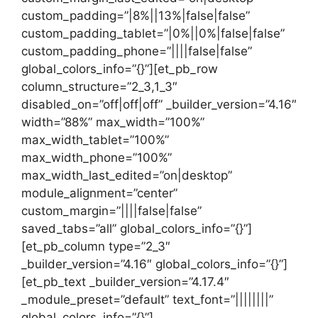
custom_padding=”|8%||13%|false|false”
custom_padding_tablet=”|0%||0%|false|false”
custom_padding_phone=”||||false|false”
global_colors_info=”{}”][et_pb_row
column_structure=”2_3,1_3″
disabled_on=”off|off|off” _builder_version=”4.16″
width=”88%” max_width=”100%”
max_width_tablet=”100%”
max_width_phone=”100%”
max_width_last_edited=”on|desktop”
module_alignment=”center”
custom_margin=”||||false|false”
saved_tabs=”all” global_colors_info=”{}”]
[et_pb_column type=”2_3″
_builder_version=”4.16″ global_colors_info=”{}”]
[et_pb_text _builder_version=”4.17.4″
_module_preset=”default” text_font=”||||||||”
global_colors_info=”{}”]