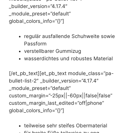
_builder_version=”4.17.4″
_module_preset=”default”
global_colors_info=”{}”]
regulär ausfallende Schuhweite sowie
Passform
verstellbarer Gummizug
wasserdichtes und robustes Material
[/et_pb_text][et_pb_text module_class=”pa-
bullet-list-2″ _builder_version=”4.17.4″
_module_preset=”default”
custom_margin=”-25px||-60px||false|false”
custom_margin_last_edited=”off|phone”
global_colors_info=”{}”]
teilweise sehr steifes Obermaterial
für breite Füße teilweise zu eng