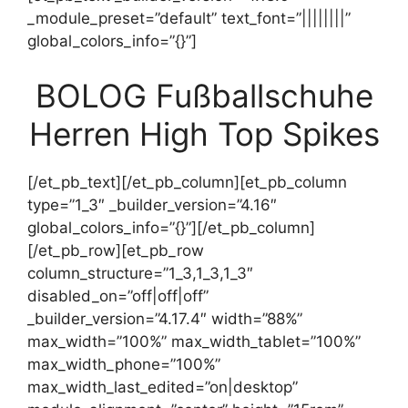
_module_preset=”default” text_font=”||||||||”
global_colors_info=”{}”]
BOLOG Fußballschuhe
Herren High Top Spikes
[/et_pb_text][/et_pb_column][et_pb_column
type=”1_3″ _builder_version=”4.16″
global_colors_info=”{}”][/et_pb_column]
[/et_pb_row][et_pb_row
column_structure=”1_3,1_3,1_3″
disabled_on=”off|off|off”
_builder_version=”4.17.4″ width=”88%”
max_width=”100%” max_width_tablet=”100%”
max_width_phone=”100%”
max_width_last_edited=”on|desktop”