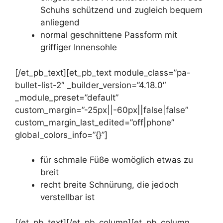
Schuhs schützend und zugleich bequem
anliegend
normal geschnittene Passform mit
griffiger Innensohle
[/et_pb_text][et_pb_text module_class=”pa-
bullet-list-2″ _builder_version=”4.18.0″
_module_preset=”default”
custom_margin=”-25px||-60px||false|false”
custom_margin_last_edited=”off|phone”
global_colors_info=”{}”]
für schmale Füße womöglich etwas zu
breit
recht breite Schnürung, die jedoch
verstellbar ist
[/et_pb_text][/et_pb_column][et_pb_column