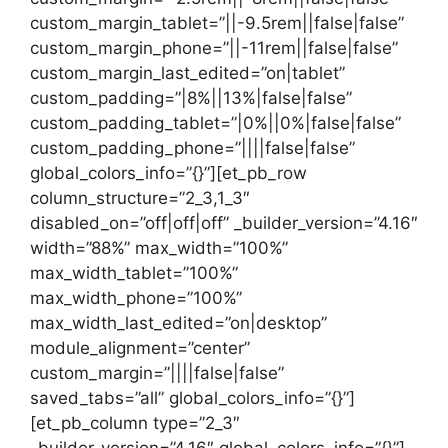
custom_margin_tablet=”||-9.5rem||false|false”
custom_margin_phone=”||-11rem||false|false”
custom_margin_last_edited=”on|tablet”
custom_padding=”|8%||13%|false|false”
custom_padding_tablet=”|0%||0%|false|false”
custom_padding_phone=”||||false|false”
global_colors_info=”{}”][et_pb_row
column_structure=”2_3,1_3″
disabled_on=”off|off|off” _builder_version=”4.16″
width=”88%” max_width=”100%”
max_width_tablet=”100%”
max_width_phone=”100%”
max_width_last_edited=”on|desktop”
module_alignment=”center”
custom_margin=”||||false|false”
saved_tabs=”all” global_colors_info=”{}”]
[et_pb_column type=”2_3″