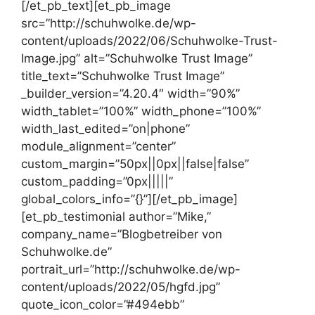
[/et_pb_text][et_pb_image
src=”http://schuhwolke.de/wp-
content/uploads/2022/06/Schuhwolke-Trust-
Image.jpg” alt=”Schuhwolke Trust Image”
title_text=”Schuhwolke Trust Image”
_builder_version=”4.20.4″ width=”90%”
width_tablet=”100%” width_phone=”100%”
width_last_edited=”on|phone”
module_alignment=”center”
custom_margin=”50px||0px||false|false”
custom_padding=”0px|||||”
global_colors_info=”{}”][/et_pb_image]
[et_pb_testimonial author=”Mike,”
company_name=”Blogbetreiber von
Schuhwolke.de”
portrait_url=”http://schuhwolke.de/wp-
content/uploads/2022/05/hgfd.jpg”
quote_icon_color=”#494ebb”