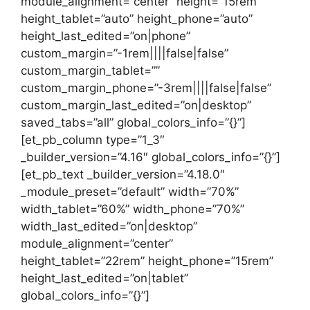
module_alignment=”center” height=”15rem”
height_tablet=”auto” height_phone=”auto”
height_last_edited=”on|phone”
custom_margin=”-1rem||||false|false”
custom_margin_tablet=””
custom_margin_phone=”-3rem||||false|false”
custom_margin_last_edited=”on|desktop”
saved_tabs=”all” global_colors_info=”{}”]
[et_pb_column type=”1_3″
_builder_version=”4.16″ global_colors_info=”{}”]
[et_pb_text _builder_version=”4.18.0″
_module_preset=”default” width=”70%”
width_tablet=”60%” width_phone=”70%”
width_last_edited=”on|desktop”
module_alignment=”center”
height_tablet=”22rem” height_phone=”15rem”
height_last_edited=”on|tablet”
global_colors_info=”{}”]