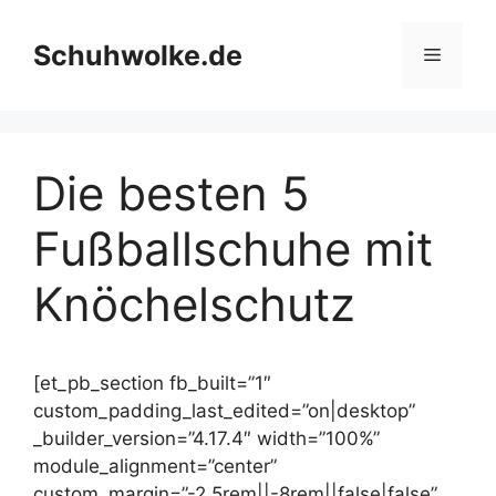
Skip
to
Schuhwolke.de
Menu
content
Die besten 5
Fußballschuhe mit
Knöchelschutz
[et_pb_section fb_built=”1″
custom_padding_last_edited=”on|desktop”
_builder_version=”4.17.4″ width=”100%”
module_alignment=”center”
custom_margin=”-2.5rem||-8rem||false|false”