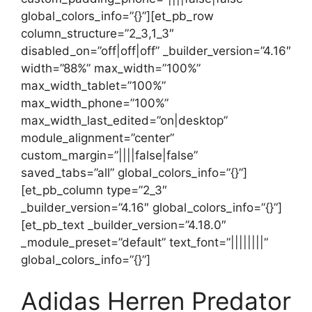
global_colors_info=”{}”][et_pb_row
column_structure=”2_3,1_3″
disabled_on=”off|off|off” _builder_version=”4.16″
width=”88%” max_width=”100%”
max_width_tablet=”100%”
max_width_phone=”100%”
max_width_last_edited=”on|desktop”
module_alignment=”center”
custom_margin=”||||false|false”
saved_tabs=”all” global_colors_info=”{}”]
[et_pb_column type=”2_3″
_builder_version=”4.16″ global_colors_info=”{}”]
[et_pb_text _builder_version=”4.18.0″
_module_preset=”default” text_font=”||||||||”
global_colors_info=”{}”]
Adidas Herren Predator