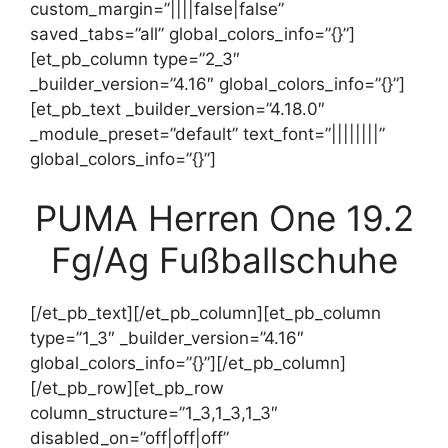
custom_margin=”||||false|false”
saved_tabs=”all” global_colors_info=”{}”]
[et_pb_column type=”2_3″
_builder_version=”4.16″ global_colors_info=”{}”]
[et_pb_text _builder_version=”4.18.0″
_module_preset=”default” text_font=”||||||||”
global_colors_info=”{}”]
PUMA Herren One 19.2
Fg/Ag Fußballschuhe
[/et_pb_text][/et_pb_column][et_pb_column
type=”1_3″ _builder_version=”4.16″
global_colors_info=”{}”][/et_pb_column]
[/et_pb_row][et_pb_row
column_structure=”1_3,1_3,1_3″
disabled_on=”off|off|off”