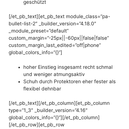
geschützt
[/et_pb_text][et_pb_text module_class=”pa-
bullet-list-2″ _builder_version=”4.18.0″
_module_preset=”default”
custom_margin=”-25px||-60px||false|false”
custom_margin_last_edited=”off|phone”
global_colors_info=”{}”]
hoher Einstieg insgesamt recht schmal
und weniger atmungsaktiv
Schuh durch Protektoren eher fester als
flexibel dehnbar
[/et_pb_text][/et_pb_column][et_pb_column
type=”1_3″ _builder_version=”4.16″
global_colors_info=”{}”][/et_pb_column]
[/et_pb_row][et_pb_row