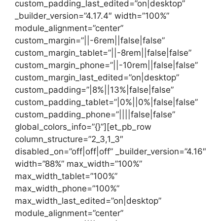
custom_padding_last_edited=”on|desktop”
_builder_version=”4.17.4″ width=”100%”
module_alignment=”center”
custom_margin=”||-6rem||false|false”
custom_margin_tablet=”||-8rem||false|false”
custom_margin_phone=”||-10rem||false|false”
custom_margin_last_edited=”on|desktop”
custom_padding=”|8%||13%|false|false”
custom_padding_tablet=”|0%||0%|false|false”
custom_padding_phone=”||||false|false”
global_colors_info=”{}”][et_pb_row
column_structure=”2_3,1_3″
disabled_on=”off|off|off” _builder_version=”4.16″
width=”88%” max_width=”100%”
max_width_tablet=”100%”
max_width_phone=”100%”
max_width_last_edited=”on|desktop”
module_alignment=”center”