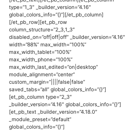
type=”1_3″ _builder_version=”4.16″
global_colors_info=”{}”][/et_pb_column]
[/et_pb_row][et_pb_row
column_structure=”2_3,1_3″
disabled_on=”off|off|off” _builder_version=”4.16″
width=”88%” max_width=”100%”
max_width_tablet=”100%”
max_width_phone=”100%”
max_width_last_edited=”on|desktop”
module_alignment=”center”
custom_margin=”||||false|false”
saved_tabs=”all” global_colors_info=”{}”]
[et_pb_column type=”2_3″
_builder_version=”4.16″ global_colors_info=”{}”]
[et_pb_text _builder_version=”4.18.0″
_module_preset=”default”
global_colors_info=”{}”]