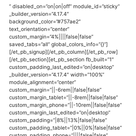
” disabled_on=”on|on|off” module_id=”sticky”
_builder_version=”4.17.4″
background_color=”#757ae2″
text_orientation=”center”
custom_margin=”4%||||false|false”
saved_tabs=”all” global_colors_info=”{}”]
[/et_pb_signup][/et_pb_column][/et_pb_row]
[/et_pb_section][et_pb_section fb_built=”1″
custom_padding_last_edited=”on|desktop”
_builder_version=”4.17.4″ width=”100%”
module_alignment=”center”
custom_margin=”||-6rem||false|false”
custom_margin_tablet=”||-8rem||false|false”
custom_margin_phone=”||-10rem||false|false”
custom_margin_last_edited=”on|desktop”
custom_padding=”|8%||13%|false|false”
custom_padding_tablet=”|0%||0%|false|false”
custom_padding_phone=”||||false|false”