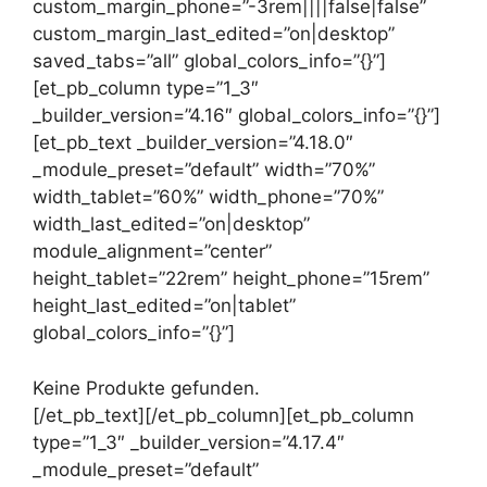
custom_margin_phone=”-3rem||||false|false”
custom_margin_last_edited=”on|desktop”
saved_tabs=”all” global_colors_info=”{}”]
[et_pb_column type=”1_3″
_builder_version=”4.16″ global_colors_info=”{}”]
[et_pb_text _builder_version=”4.18.0″
_module_preset=”default” width=”70%”
width_tablet=”60%” width_phone=”70%”
width_last_edited=”on|desktop”
module_alignment=”center”
height_tablet=”22rem” height_phone=”15rem”
height_last_edited=”on|tablet”
global_colors_info=”{}”]
Keine Produkte gefunden.
[/et_pb_text][/et_pb_column][et_pb_column
type=”1_3″ _builder_version=”4.17.4″
_module_preset=”default”