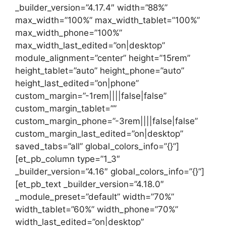
_builder_version=”4.17.4″ width=”88%”
max_width=”100%” max_width_tablet=”100%”
max_width_phone=”100%”
max_width_last_edited=”on|desktop”
module_alignment=”center” height=”15rem”
height_tablet=”auto” height_phone=”auto”
height_last_edited=”on|phone”
custom_margin=”-1rem||||false|false”
custom_margin_tablet=””
custom_margin_phone=”-3rem||||false|false”
custom_margin_last_edited=”on|desktop”
saved_tabs=”all” global_colors_info=”{}”]
[et_pb_column type=”1_3″
_builder_version=”4.16″ global_colors_info=”{}”]
[et_pb_text _builder_version=”4.18.0″
_module_preset=”default” width=”70%”
width_tablet=”60%” width_phone=”70%”
width_last_edited=”on|desktop”