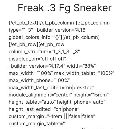
Freak .3 Fg Sneaker
[/et_pb_text][/et_pb_column][et_pb_column
type=”1_3″ _builder_version=”4.16″
global_colors_info=”{}”][/et_pb_column]
[/et_pb_row][et_pb_row
column_structure=”1_3,1_3,1_3″
disabled_on=”off|off|off”
_builder_version=”4.17.4″ width=”88%”
max_width=”100%” max_width_tablet=”100%”
max_width_phone=”100%”
max_width_last_edited=”on|desktop”
module_alignment=”center” height=”15rem”
height_tablet=”auto” height_phone=”auto”
height_last_edited=”on|phone”
custom_margin=”-1rem||||false|false”
custom_margin_tablet=””