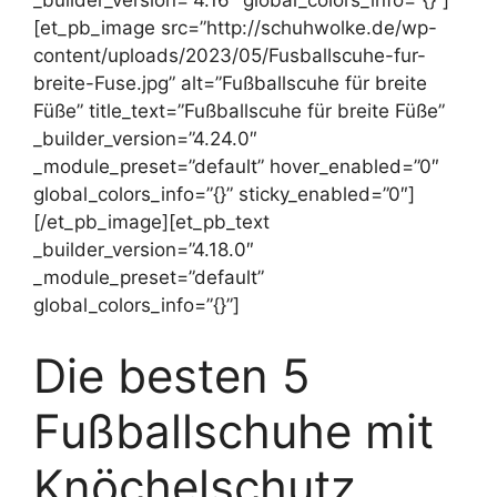
_builder_version=”4.16″ global_colors_info=”{}”]
[et_pb_image src=”http://schuhwolke.de/wp-
content/uploads/2023/05/Fusballscuhe-fur-
breite-Fuse.jpg” alt=”Fußballscuhe für breite
Füße” title_text=”Fußballscuhe für breite Füße”
_builder_version=”4.24.0″
_module_preset=”default” hover_enabled=”0″
global_colors_info=”{}” sticky_enabled=”0″]
[/et_pb_image][et_pb_text
_builder_version=”4.18.0″
_module_preset=”default”
global_colors_info=”{}”]
Die besten 5
Fußballschuhe mit
Knöchelschutz