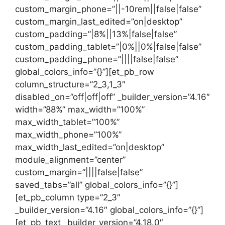
custom_margin_phone=”||-10rem||false|false”
custom_margin_last_edited=”on|desktop”
custom_padding=”|8%||13%|false|false”
custom_padding_tablet=”|0%||0%|false|false”
custom_padding_phone=”||||false|false”
global_colors_info=”{}”][et_pb_row
column_structure=”2_3,1_3″
disabled_on=”off|off|off” _builder_version=”4.16″
width=”88%” max_width=”100%”
max_width_tablet=”100%”
max_width_phone=”100%”
max_width_last_edited=”on|desktop”
module_alignment=”center”
custom_margin=”||||false|false”
saved_tabs=”all” global_colors_info=”{}”]
[et_pb_column type=”2_3″
_builder_version=”4.16″ global_colors_info=”{}”]
[et_pb_text _builder_version=”4.18.0″