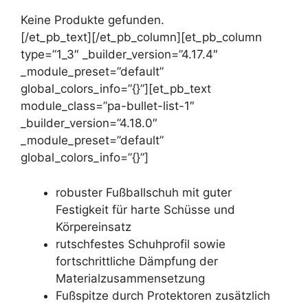
Keine Produkte gefunden.
[/et_pb_text][/et_pb_column][et_pb_column
type=”1_3″ _builder_version=”4.17.4″
_module_preset=”default”
global_colors_info=”{}”][et_pb_text
module_class=”pa-bullet-list-1″
_builder_version=”4.18.0″
_module_preset=”default”
global_colors_info=”{}”]
robuster Fußballschuh mit guter
Festigkeit für harte Schüsse und
Körpereinsatz
rutschfestes Schuhprofil sowie
fortschrittliche Dämpfung der
Materialzusammensetzung
Fußspitze durch Protektoren zusätzlich