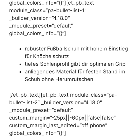
global_colors_info=”{}”][et_pb_text
module_class=”pa-bullet-list-1″
_builder_version=”4.18.0″
_module_preset=”default”
global_colors_info=”{}”]
robuster Fußballschuh mit hohem Einstieg
für Knöchelschutz
tiefes Sohlenprofil gibt dir optimalen Grip
anliegendes Material für festen Stand im
Schuh ohne Herumrutschen
[/et_pb_text][et_pb_text module_class=”pa-
bullet-list-2″ _builder_version=”4.18.0″
_module_preset=”default”
custom_margin=”-25px||-60px||false|false”
custom_margin_last_edited=”off|phone”
global_colors_info=”{}”]