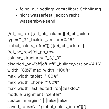
feine, nur bedingt verstellbare Schnürung
nicht wasserfest, jedoch recht
wasserabweisend
[/et_pb_text][/et_pb_column][et_pb_column
type=”1_3″ _builder_version=”4.16″
global_colors_info=”{}”][/et_pb_column]
[/et_pb_row][et_pb_row
column_structure=”2_3,1_3″
disabled_on=”off|off|off” _builder_version=”4.16″
width=”88%” max_width=”100%”
max_width_tablet=”100%”
max_width_phone=”100%”
max_width_last_edited=”on|desktop”
module_alignment=”center”
custom_margin=”||||false|false”
saved_tabs=”all” global_colors_info=”{}”]