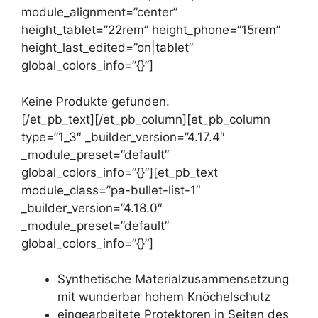
module_alignment=”center”
height_tablet=”22rem” height_phone=”15rem”
height_last_edited=”on|tablet”
global_colors_info=”{}”]
Keine Produkte gefunden.
[/et_pb_text][/et_pb_column][et_pb_column
type=”1_3″ _builder_version=”4.17.4″
_module_preset=”default”
global_colors_info=”{}”][et_pb_text
module_class=”pa-bullet-list-1″
_builder_version=”4.18.0″
_module_preset=”default”
global_colors_info=”{}”]
Synthetische Materialzusammensetzung
mit wunderbar hohem Knöchelschutz
eingearbeitete Protektoren in Seiten des