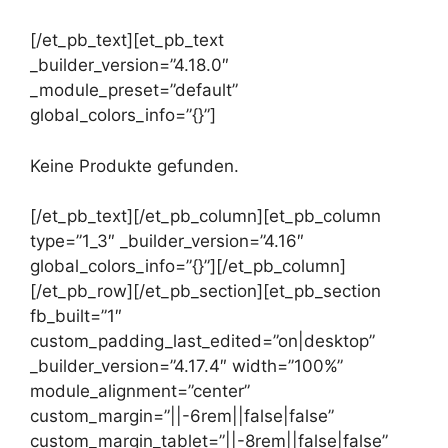
[/et_pb_text][et_pb_text
_builder_version=”4.18.0″
_module_preset=”default”
global_colors_info=”{}”]
Keine Produkte gefunden.
[/et_pb_text][/et_pb_column][et_pb_column
type=”1_3″ _builder_version=”4.16″
global_colors_info=”{}”][/et_pb_column]
[/et_pb_row][/et_pb_section][et_pb_section
fb_built=”1″
custom_padding_last_edited=”on|desktop”
_builder_version=”4.17.4″ width=”100%”
module_alignment=”center”
custom_margin=”||-6rem||false|false”
custom_margin_tablet=”||-8rem||false|false”