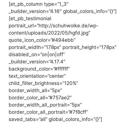
[et_pb_column type=”1_3″
_builder_version=”4.16″ global_colors_info=”{}”]
[et_pb_testimonial
portrait_url=”http://schuhwolke.de/wp-
content/uploads/2022/05/hgfd.jpg”
quote_icon_color=”#494ebb”
portrait_width=”178px” portrait_height=”178px”
disabled_on=”on|on|off”
_builder_version=”4.17.4″
background_color=”#ffffff”
text_orientation=”center”
child_filter_brightness=”120%”
border_width_all=”5px”
border_color_all=”#757ae2″
border_width_all_portrait=”5px”
border_color_all_portrait=”#7f8cff”
saved_tabs=”all” global_colors_info=”{}”]