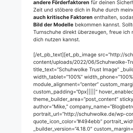
andere Förderfaktoren
für deinen Siche
Zeit und stöbere dich in Ruhe durch mein
auch kritische Faktoren
enthalten, soda
Bild der Modelle
bekommen kannst. Sollte
Turnschuhe direkt überzeugen, freue ich m
dich nutzen kannst.
[/et_pb_text][et_pb_image src=”http://s
content/uploads/2022/06/Schuhwolke-Tru
title_text=”Schuhwolke Trust Image” _bui
width_tablet=”100%” width_phone=”100%”
module_alignment=”center” custom_margin
custom_padding=”0px|||||” hover_enabled=
theme_builder_area=”post_content” stick
author=”Mike,” company_name=”Blogbetr
portrait_url=”http://schuhwolke.de/wp-co
quote_icon_color=”#494ebb” portrait_wid
_builder_version=”4.18.0″ custom_margin=