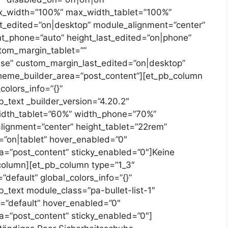
max_width=”100%” max_width_tablet=”100%”
_edited=”on|desktop” module_alignment=”center”
ht_phone=”auto” height_last_edited=”on|phone”
stom_margin_tablet=””
lse” custom_margin_last_edited=”on|desktop”
 theme_builder_area=”post_content”][et_pb_column
colors_info=”{}”
_text _builder_version=”4.20.2″
idth_tablet=”60%” width_phone=”70%”
lignment=”center” height_tablet=”22rem”
=”on|tablet” hover_enabled=”0″
ea=”post_content” sticky_enabled=”0″]
Keine
_column][et_pb_column type=”1_3″
”default” global_colors_info=”{}”
_text module_class=”pa-bullet-list-1″
t=”default” hover_enabled=”0″
ea=”post_content” sticky_enabled=”0″]