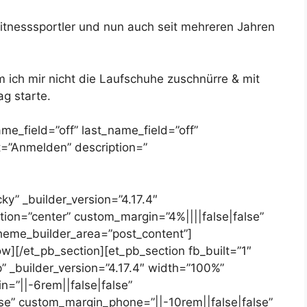
Fitnesssportler und nun auch seit mehreren Jahren
 ich mir nicht die Laufschuhe zuschnürre & mit
g starte.
ame_field=”off” last_name_field=”off”
xt=”Anmelden” description=”
ky” _builder_version=”4.17.4″
ion=”center” custom_margin=”4%||||false|false”
 theme_builder_area=”post_content”]
w][/et_pb_section][et_pb_section fb_built=”1″
 _builder_version=”4.17.4″ width=”100%”
=”||-6rem||false|false”
lse” custom_margin_phone=”||-10rem||false|false”