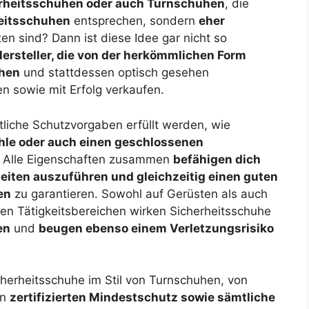
erheitsschuhen oder auch Turnschuhen
, die
heitsschuhen
entsprechen, sondern
eher
en sind? Dann ist diese Idee gar nicht so
Hersteller, die von der herkömmlichen Form
chen
und stattdessen optisch gesehen
n sowie mit Erfolg verkaufen.
liche Schutzvorgaben erfüllt werden, wie
ohle oder auch einen geschlossenen
. Alle Eigenschaften zusammen
befähigen dich
beiten auszuführen und gleichzeitig einen guten
en
zu garantieren. Sowohl auf Gerüsten als auch
en Tätigkeitsbereichen wirken Sicherheitsschuhe
en
und
beugen ebenso einem Verletzungsrisiko
cherheitsschuhe im Stil von Turnschuhen, von
en
zertifizierten Mindestschutz sowie sämtliche