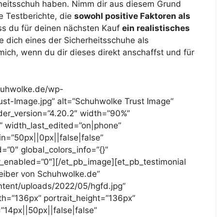
rheitsschuh haben. Nimm dir aus diesem Grund
e Testberichte, die
sowohl positive Faktoren als
ss du für deinen nächsten Kauf
ein realistisches
 dich eines der Sicherheitsschuhe als
ich, wenn du dir dieses direkt anschaffst und für
chuhwolke.de/wp-
st-Image.jpg” alt=”Schuhwolke Trust Image”
lder_version=”4.20.2″ width=”90%”
 width_last_edited=”on|phone”
=”50px||0px||false|false”
”0″ global_colors_info=”{}”
y_enabled=”0″][/et_pb_image][et_pb_testimonial
eiber von Schuhwolke.de”
ntent/uploads/2022/05/hgfd.jpg”
th=”136px” portrait_height=”136px”
”14px||50px||false|false”