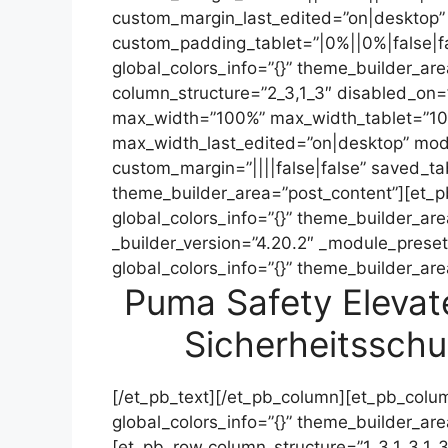
custom_margin_last_edited=”on|desktop”
custom_padding_tablet=”|0%||0%|false|fa
global_colors_info=”{}” theme_builder_ar
column_structure=”2_3,1_3″ disabled_on=”o
max_width=”100%” max_width_tablet=”1
max_width_last_edited=”on|desktop” mod
custom_margin=”||||false|false” saved_tab
theme_builder_area=”post_content”][et_p
global_colors_info=”{}” theme_builder_ar
_builder_version=”4.20.2″ _module_preset=
global_colors_info=”{}” theme_builder_ar
Puma Safety Elevat
Sicherheitssch
[/et_pb_text][/et_pb_column][et_pb_colum
global_colors_info=”{}” theme_builder_ar
[et_pb_row column_structure=”1_3,1_3,1_3″