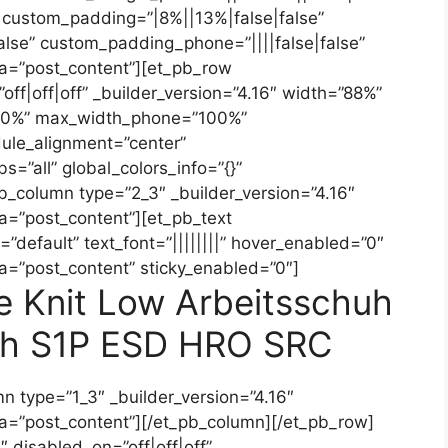
 custom_padding=”|8%||13%|false|false”
lse” custom_padding_phone=”||||false|false”
ea=”post_content”][et_pb_row
ff|off|off” _builder_version=”4.16″ width=”88%”
00%” max_width_phone=”100%”
ule_alignment=”center”
s=”all” global_colors_info=”{}”
b_column type=”2_3″ _builder_version=”4.16″
ea=”post_content”][et_pb_text
”default” text_font=”||||||||” hover_enabled=”0″
ea=”post_content” sticky_enabled=”0″]
e Knit Low Arbeitsschuh
uh S1P ESD HRO SRC
n type=”1_3″ _builder_version=”4.16″
ea=”post_content”][/et_pb_column][/et_pb_row]
 disabled_on=”off|off|off”