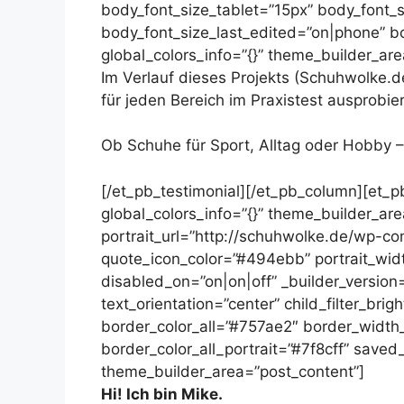
body_font_size_tablet=”15px” body_font_
body_font_size_last_edited=”on|phone” bo
global_colors_info=”{}” theme_builder_ar
Im Verlauf dieses Projekts (Schuhwolke.d
für jeden Bereich im Praxistest ausprobier
Ob Schuhe für Sport, Alltag oder Hobby –
[/et_pb_testimonial][/et_pb_column][et_p
global_colors_info=”{}” theme_builder_ar
portrait_url=”http://schuhwolke.de/wp-co
quote_icon_color=”#494ebb” portrait_widt
disabled_on=”on|on|off” _builder_version=
text_orientation=”center” child_filter_br
border_color_all=”#757ae2″ border_width_
border_color_all_portrait=”#7f8cff” saved_
theme_builder_area=”post_content”]
Hi! Ich bin Mike.