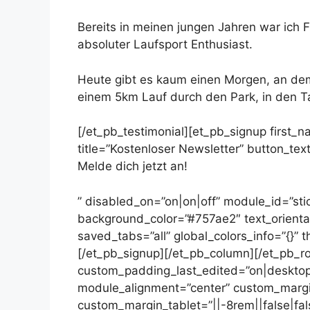
Bereits in meinen jungen Jahren war ich 
absoluter Laufsport Enthusiast.
Heute gibt es kaum einen Morgen, an dem
einem 5km Lauf durch den Park, in den Ta
[/et_pb_testimonial][et_pb_signup first_n
title=”Kostenloser Newsletter” button_te
Melde dich jetzt an!
” disabled_on=”on|on|off” module_id=”stic
background_color=”#757ae2″ text_orientat
saved_tabs=”all” global_colors_info=”{}”
[/et_pb_signup][/et_pb_column][/et_pb_ro
custom_padding_last_edited=”on|desktop”
module_alignment=”center” custom_margin
custom_margin_tablet=”||-8rem||false|fa