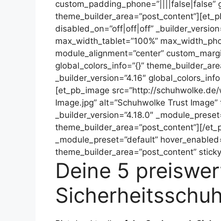
custom_padding_phone=”||||false|false” g
theme_builder_area=”post_content”][et_p
disabled_on=”off|off|off” _builder_versi
max_width_tablet=”100%” max_width_pho
module_alignment=”center” custom_margin=
global_colors_info=”{}” theme_builder_ar
_builder_version=”4.16″ global_colors_inf
[et_pb_image src=”http://schuhwolke.de
Image.jpg” alt=”Schuhwolke Trust Image” 
_builder_version=”4.18.0″ _module_preset=
theme_builder_area=”post_content”][/et_p
_module_preset=”default” hover_enabled=”
theme_builder_area=”post_content” stick
Deine 5 preiswer
Sicherheitsschuh