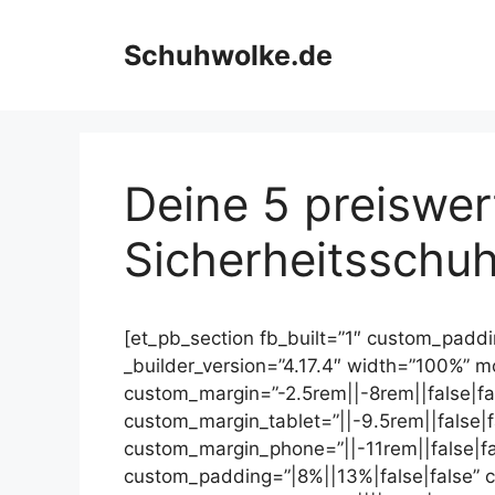
Skip
to
Schuhwolke.de
content
Deine 5 preiswer
Sicherheitsschuh
[et_pb_section fb_built=”1″ custom_padd
_builder_version=”4.17.4″ width=”100%” 
custom_margin=”-2.5rem||-8rem||false|fa
custom_margin_tablet=”||-9.5rem||false|f
custom_margin_phone=”||-11rem||false|fa
custom_padding=”|8%||13%|false|false” 