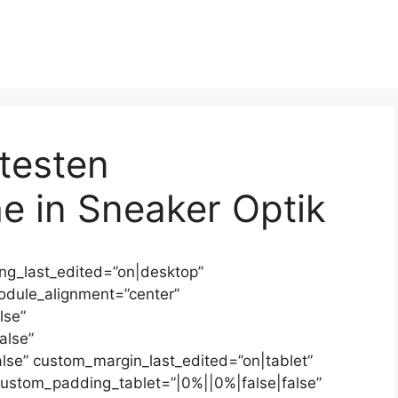
testen
e in Sneaker Optik
ing_last_edited=”on|desktop”
module_alignment=”center”
lse”
alse”
lse” custom_margin_last_edited=”on|tablet”
custom_padding_tablet=”|0%||0%|false|false”