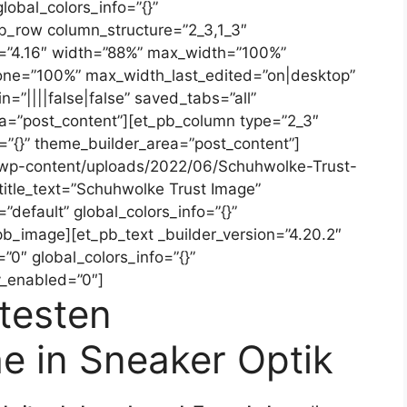
lobal_colors_info=”{}”
b_row column_structure=”2_3,1_3″
on=”4.16″ width=”88%” max_width=”100%”
ne=”100%” max_width_last_edited=”on|desktop”
”||||false|false” saved_tabs=”all”
ea=”post_content”][et_pb_column type=”2_3″
o=”{}” theme_builder_area=”post_content”]
/wp-content/uploads/2022/06/Schuhwolke-Trust-
title_text=”Schuhwolke Trust Image”
”default” global_colors_info=”{}”
b_image][et_pb_text _builder_version=”4.20.2″
0″ global_colors_info=”{}”
y_enabled=”0″]
testen
e in Sneaker Optik