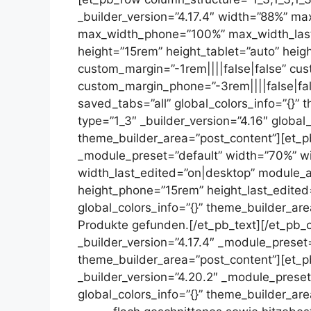
_builder_version=”4.17.4″ width=”88%” 
max_width_phone=”100%” max_width_last
height=”15rem” height_tablet=”auto” heig
custom_margin=”-1rem||||false|false” cu
custom_margin_phone=”-3rem||||false|fa
saved_tabs=”all” global_colors_info=”{}”
type=”1_3″ _builder_version=”4.16″ global_
theme_builder_area=”post_content”][et_pb
_module_preset=”default” width=”70%” w
width_last_edited=”on|desktop” module_a
height_phone=”15rem” height_last_edited
global_colors_info=”{}” theme_builder_ar
Produkte gefunden.
[/et_pb_text][/et_pb
_builder_version=”4.17.4″ _module_preset=
theme_builder_area=”post_content”][et_pb
_builder_version=”4.20.2″ _module_prese
global_colors_info=”{}” theme_builder_ar