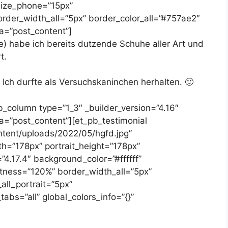
size_phone=”15px”
rder_width_all=”5px” border_color_all=”#757ae2″
ea=”post_content”]
e) habe ich bereits dutzende Schuhe aller Art und
t.
 Ich durfte als Versuchskaninchen herhalten. 🙂
b_column type=”1_3″ _builder_version=”4.16″
ea=”post_content”][et_pb_testimonial
ntent/uploads/2022/05/hgfd.jpg”
h=”178px” portrait_height=”178px”
”4.17.4″ background_color=”#ffffff”
ightness=”120%” border_width_all=”5px”
all_portrait=”5px”
tabs=”all” global_colors_info=”{}”